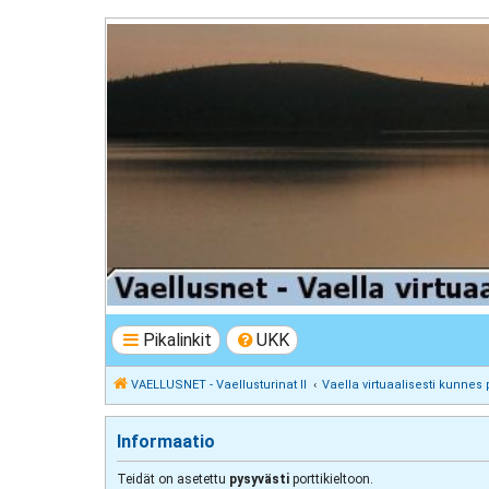
VAELLUSNET - Vaellusturinat II
Keskustelua vaeltamisesta ja Lapista
Pikalinkit
UKK
VAELLUSNET - Vaellusturinat II
Vaella virtuaalisesti kunnes 
Informaatio
Teidät on asetettu
pysyvästi
porttikieltoon.