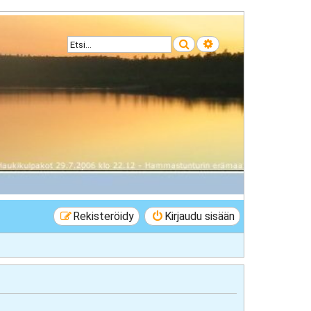
Etsi
Tarkennettu haku
Rekisteröidy
Kirjaudu sisään