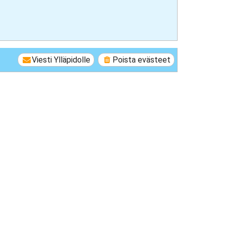
Viesti Ylläpidolle
Poista evästeet