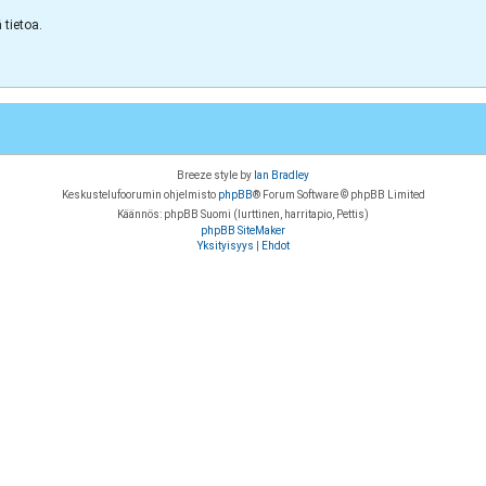
tietoa.
Breeze style by
Ian Bradley
Keskustelufoorumin ohjelmisto
phpBB
® Forum Software © phpBB Limited
Käännös: phpBB Suomi (lurttinen, harritapio, Pettis)
phpBB SiteMaker
Yksityisyys
|
Ehdot