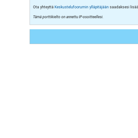
Ota yhteyttä
Keskustelufoorumin ylläpitäjään
saadaksesi lisää 
Tämä porttikielto on annettu IP-osoitteellesi.