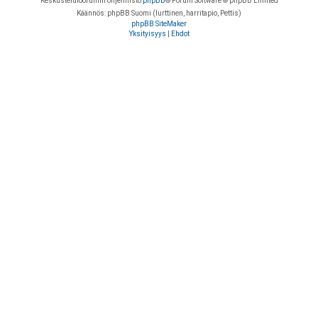
Keskustelufoorumin ohjelmisto
phpBB
® Forum Software © phpBB Limited
Käännös: phpBB Suomi (lurttinen, harritapio, Pettis)
phpBB SiteMaker
Yksityisyys
|
Ehdot