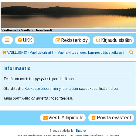
VAELLUSNET -
Vaellusturinat II
Keskustelua vaeltamisesta ja Lapista
UKK
Rekisteröidy
Kirjaudu sisään
E
VAELLUSNET - Vaellusturinat II
Vaella virtuaalisesti kunnes pääset oikeasti
t
s
Informaatio
i
Teidät on asetettu
pysyvästi
porttikieltoon.
Ota yhteyttä
Keskustelufoorumin ylläpitäjään
saadaksesi lisää tietoa.
Tämä porttikielto on annettu IP-osoitteellesi.
Viesti Ylläpidolle
Poista evästeet
Breeze style by
Ian Bradley