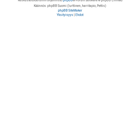
Keskustelufoorumin ohjelmisto
phpBB
® Forum Software © phpBB Limited
Käännös: phpBB Suomi (lurttinen, harritapio, Pettis)
phpBB SiteMaker
Yksityisyys
|
Ehdot