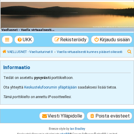
VAELLUSNET -
Vaellusturinat II
Keskustelua vaeltamisesta ja Lapista
UKK
Rekisteröidy
Kirjaudu sisään
E
VAELLUSNET - Vaellusturinat II
Vaella virtuaalisesti kunnes pääset oikeasti
t
s
Informaatio
i
Teidät on asetettu
pysyvästi
porttikieltoon.
Ota yhteyttä
Keskustelufoorumin ylläpitäjään
saadaksesi lisää tietoa.
Tämä porttikielto on annettu IP-osoitteellesi.
Viesti Ylläpidolle
Poista evästeet
Breeze style by
Ian Bradley