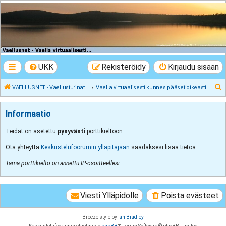
VAELLUSNET -
Vaellusturinat II
Keskustelua vaeltamisesta ja Lapista
UKK
Rekisteröidy
Kirjaudu sisään
E
VAELLUSNET - Vaellusturinat II
Vaella virtuaalisesti kunnes pääset oikeasti
t
s
Informaatio
i
Teidät on asetettu
pysyvästi
porttikieltoon.
Ota yhteyttä
Keskustelufoorumin ylläpitäjään
saadaksesi lisää tietoa.
Tämä porttikielto on annettu IP-osoitteellesi.
Viesti Ylläpidolle
Poista evästeet
Breeze style by
Ian Bradley