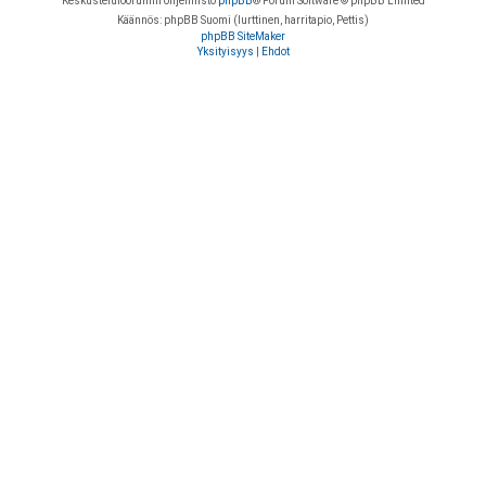
Keskustelufoorumin ohjelmisto
phpBB
® Forum Software © phpBB Limited
Käännös: phpBB Suomi (lurttinen, harritapio, Pettis)
phpBB SiteMaker
Yksityisyys
|
Ehdot