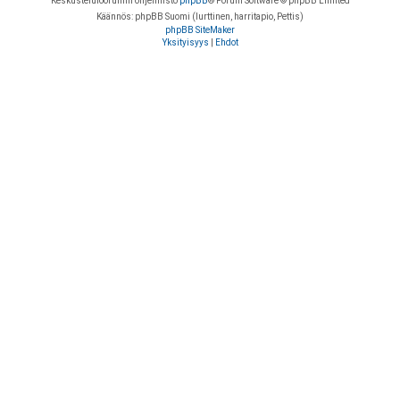
Keskustelufoorumin ohjelmisto
phpBB
® Forum Software © phpBB Limited
Käännös: phpBB Suomi (lurttinen, harritapio, Pettis)
phpBB SiteMaker
Yksityisyys
|
Ehdot