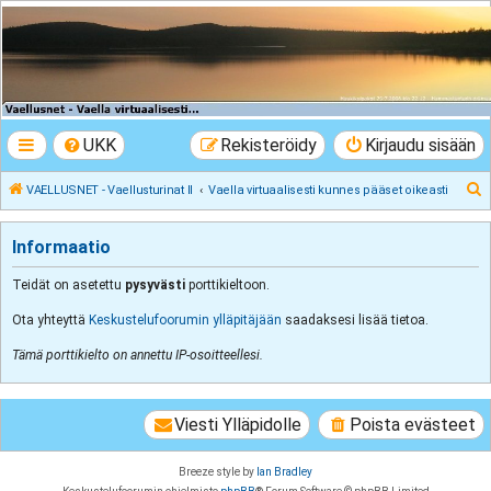
VAELLUSNET -
Vaellusturinat II
Keskustelua vaeltamisesta ja Lapista
UKK
Rekisteröidy
Kirjaudu sisään
E
VAELLUSNET - Vaellusturinat II
Vaella virtuaalisesti kunnes pääset oikeasti
t
s
Informaatio
i
Teidät on asetettu
pysyvästi
porttikieltoon.
Ota yhteyttä
Keskustelufoorumin ylläpitäjään
saadaksesi lisää tietoa.
Tämä porttikielto on annettu IP-osoitteellesi.
Viesti Ylläpidolle
Poista evästeet
Breeze style by
Ian Bradley