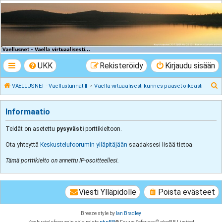
VAELLUSNET -
Vaellusturinat II
Keskustelua vaeltamisesta ja Lapista
UKK
Rekisteröidy
Kirjaudu sisään
E
VAELLUSNET - Vaellusturinat II
Vaella virtuaalisesti kunnes pääset oikeasti
t
s
Informaatio
i
Teidät on asetettu
pysyvästi
porttikieltoon.
Ota yhteyttä
Keskustelufoorumin ylläpitäjään
saadaksesi lisää tietoa.
Tämä porttikielto on annettu IP-osoitteellesi.
Viesti Ylläpidolle
Poista evästeet
Breeze style by
Ian Bradley