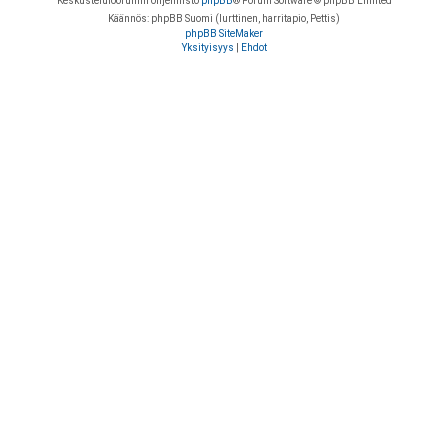
Keskustelufoorumin ohjelmisto
phpBB
® Forum Software © phpBB Limited
Käännös: phpBB Suomi (lurttinen, harritapio, Pettis)
phpBB SiteMaker
Yksityisyys
|
Ehdot