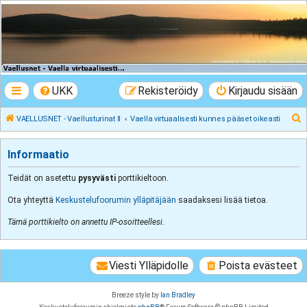
VAELLUSNET -
Vaellusturinat II
Keskustelua vaeltamisesta ja Lapista
UKK
Rekisteröidy
Kirjaudu sisään
E
VAELLUSNET - Vaellusturinat II
Vaella virtuaalisesti kunnes pääset oikeasti
t
s
Informaatio
i
Teidät on asetettu
pysyvästi
porttikieltoon.
Ota yhteyttä
Keskustelufoorumin ylläpitäjään
saadaksesi lisää tietoa.
Tämä porttikielto on annettu IP-osoitteellesi.
Viesti Ylläpidolle
Poista evästeet
Breeze style by
Ian Bradley