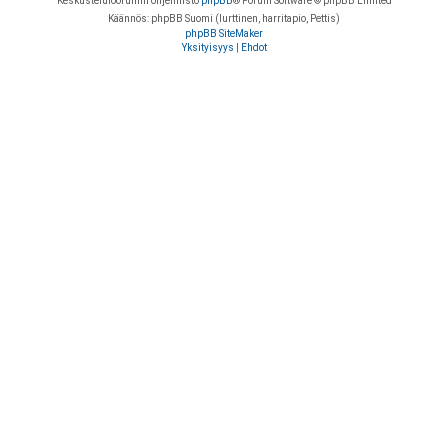
Keskustelufoorumin ohjelmisto
phpBB
® Forum Software © phpBB Limited
Käännös: phpBB Suomi (lurttinen, harritapio, Pettis)
phpBB SiteMaker
Yksityisyys
|
Ehdot