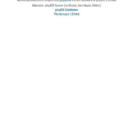
Keskustelufoorumin ohjelmisto
phpBB
® Forum Software © phpBB Limited
Käännös: phpBB Suomi (lurttinen, harritapio, Pettis)
phpBB SiteMaker
Yksityisyys
|
Ehdot