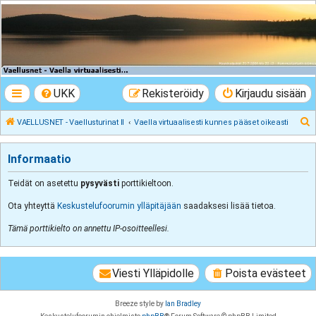
VAELLUSNET -
Vaellusturinat II
Keskustelua vaeltamisesta ja Lapista
UKK
Rekisteröidy
Kirjaudu sisään
E
VAELLUSNET - Vaellusturinat II
Vaella virtuaalisesti kunnes pääset oikeasti
t
s
Informaatio
i
Teidät on asetettu
pysyvästi
porttikieltoon.
Ota yhteyttä
Keskustelufoorumin ylläpitäjään
saadaksesi lisää tietoa.
Tämä porttikielto on annettu IP-osoitteellesi.
Viesti Ylläpidolle
Poista evästeet
Breeze style by
Ian Bradley