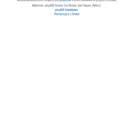
Keskustelufoorumin ohjelmisto
phpBB
® Forum Software © phpBB Limited
Käännös: phpBB Suomi (lurttinen, harritapio, Pettis)
phpBB SiteMaker
Yksityisyys
|
Ehdot