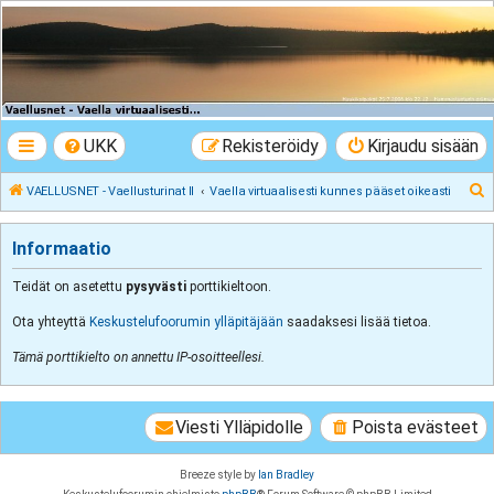
VAELLUSNET -
Vaellusturinat II
Keskustelua vaeltamisesta ja Lapista
UKK
Rekisteröidy
Kirjaudu sisään
E
VAELLUSNET - Vaellusturinat II
Vaella virtuaalisesti kunnes pääset oikeasti
t
s
Informaatio
i
Teidät on asetettu
pysyvästi
porttikieltoon.
Ota yhteyttä
Keskustelufoorumin ylläpitäjään
saadaksesi lisää tietoa.
Tämä porttikielto on annettu IP-osoitteellesi.
Viesti Ylläpidolle
Poista evästeet
Breeze style by
Ian Bradley