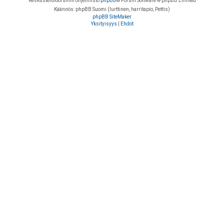
Keskustelufoorumin ohjelmisto
phpBB
® Forum Software © phpBB Limited
Käännös: phpBB Suomi (lurttinen, harritapio, Pettis)
phpBB SiteMaker
Yksityisyys
|
Ehdot