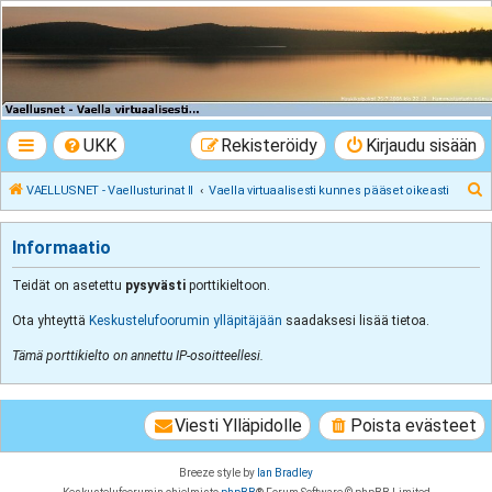
VAELLUSNET -
Vaellusturinat II
Keskustelua vaeltamisesta ja Lapista
UKK
Rekisteröidy
Kirjaudu sisään
E
VAELLUSNET - Vaellusturinat II
Vaella virtuaalisesti kunnes pääset oikeasti
t
s
Informaatio
i
Teidät on asetettu
pysyvästi
porttikieltoon.
Ota yhteyttä
Keskustelufoorumin ylläpitäjään
saadaksesi lisää tietoa.
Tämä porttikielto on annettu IP-osoitteellesi.
Viesti Ylläpidolle
Poista evästeet
Breeze style by
Ian Bradley