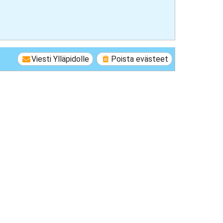
Viesti Ylläpidolle
Poista evästeet