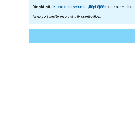
Ota yhteyttä
Keskustelufoorumin ylläpitäjään
saadaksesi lisää 
Tämä porttikielto on annettu IP-osoitteellesi.