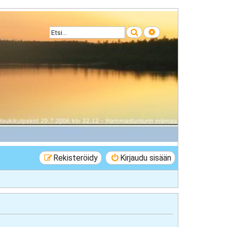
Etsi
Tarkennettu haku
Rekisteröidy
Kirjaudu sisään