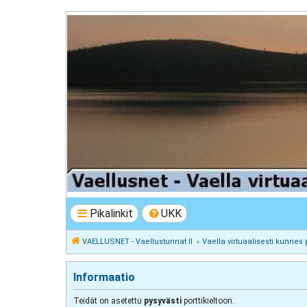
VAELLUSNET - Vaellusturinat II
Keskustelua vaeltamisesta ja Lapista
Pikalinkit
UKK
VAELLUSNET - Vaellusturinat II
Vaella virtuaalisesti kunnes 
Informaatio
Teidät on asetettu
pysyvästi
porttikieltoon.