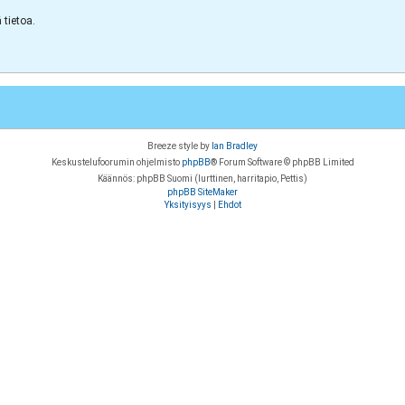
tietoa.
Breeze style by
Ian Bradley
Keskustelufoorumin ohjelmisto
phpBB
® Forum Software © phpBB Limited
Käännös: phpBB Suomi (lurttinen, harritapio, Pettis)
phpBB SiteMaker
Yksityisyys
|
Ehdot