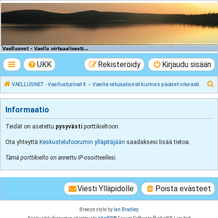
VAELLUSNET -
Vaellusturinat II
Keskustelua vaeltamisesta ja Lapista
UKK
Rekisteröidy
Kirjaudu sisään
E
VAELLUSNET - Vaellusturinat II
Vaella virtuaalisesti kunnes pääset oikeasti
t
s
Informaatio
i
Teidät on asetettu
pysyvästi
porttikieltoon.
Ota yhteyttä
Keskustelufoorumin ylläpitäjään
saadaksesi lisää tietoa.
Tämä porttikielto on annettu IP-osoitteellesi.
Viesti Ylläpidolle
Poista evästeet
Breeze style by
Ian Bradley