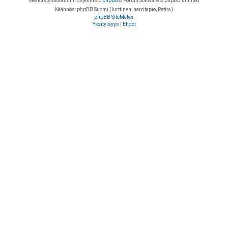
Keskustelufoorumin ohjelmisto
phpBB
® Forum Software © phpBB Limited
Käännös: phpBB Suomi (lurttinen, harritapio, Pettis)
phpBB SiteMaker
Yksityisyys
|
Ehdot