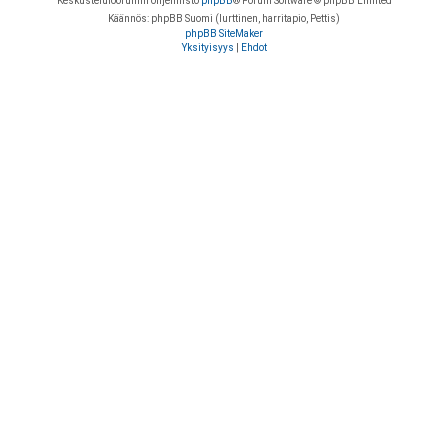
Keskustelufoorumin ohjelmisto
phpBB
® Forum Software © phpBB Limited
Käännös: phpBB Suomi (lurttinen, harritapio, Pettis)
phpBB SiteMaker
Yksityisyys
|
Ehdot