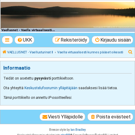
VAELLUSNET -
Vaellusturinat II
Keskustelua vaeltamisesta ja Lapista
UKK
Rekisteröidy
Kirjaudu sisään
E
VAELLUSNET - Vaellusturinat II
Vaella virtuaalisesti kunnes pääset oikeasti
t
s
Informaatio
i
Teidät on asetettu
pysyvästi
porttikieltoon.
Ota yhteyttä
Keskustelufoorumin ylläpitäjään
saadaksesi lisää tietoa.
Tämä porttikielto on annettu IP-osoitteellesi.
Viesti Ylläpidolle
Poista evästeet
Breeze style by
Ian Bradley