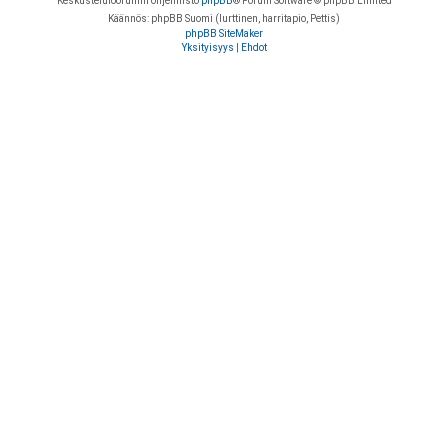
Keskustelufoorumin ohjelmisto
phpBB
® Forum Software © phpBB Limited
Käännös: phpBB Suomi (lurttinen, harritapio, Pettis)
phpBB SiteMaker
Yksityisyys
|
Ehdot