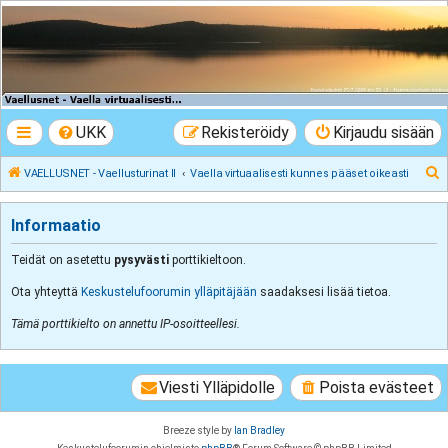
VAELLUSNET -
Vaellusturinat II
Keskustelua vaeltamisesta ja Lapista
UKK
Rekisteröidy
Kirjaudu sisään
E
VAELLUSNET - Vaellusturinat II
Vaella virtuaalisesti kunnes pääset oikeasti
t
s
Informaatio
i
Teidät on asetettu
pysyvästi
porttikieltoon.
Ota yhteyttä
Keskustelufoorumin ylläpitäjään
saadaksesi lisää tietoa.
Tämä porttikielto on annettu IP-osoitteellesi.
Viesti Ylläpidolle
Poista evästeet
Breeze style by
Ian Bradley