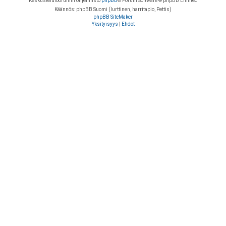
Keskustelufoorumin ohjelmisto
phpBB
® Forum Software © phpBB Limited
Käännös: phpBB Suomi (lurttinen, harritapio, Pettis)
phpBB SiteMaker
Yksityisyys
|
Ehdot