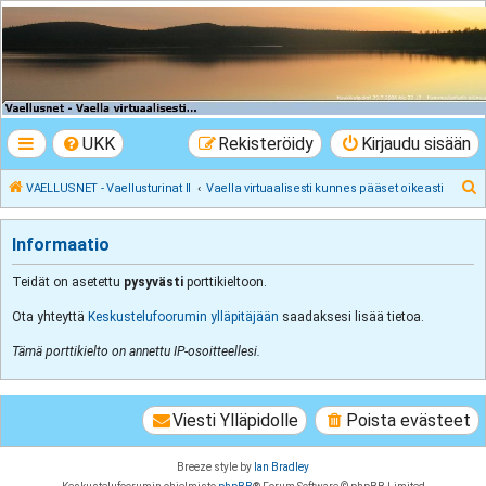
VAELLUSNET -
Vaellusturinat II
Keskustelua vaeltamisesta ja Lapista
UKK
Rekisteröidy
Kirjaudu sisään
E
VAELLUSNET - Vaellusturinat II
Vaella virtuaalisesti kunnes pääset oikeasti
t
s
Informaatio
i
Teidät on asetettu
pysyvästi
porttikieltoon.
Ota yhteyttä
Keskustelufoorumin ylläpitäjään
saadaksesi lisää tietoa.
Tämä porttikielto on annettu IP-osoitteellesi.
Viesti Ylläpidolle
Poista evästeet
Breeze style by
Ian Bradley