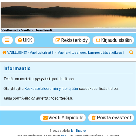
VAELLUSNET -
Vaellusturinat II
Keskustelua vaeltamisesta ja Lapista
UKK
Rekisteröidy
Kirjaudu sisään
E
VAELLUSNET - Vaellusturinat II
Vaella virtuaalisesti kunnes pääset oikeasti
t
s
Informaatio
i
Teidät on asetettu
pysyvästi
porttikieltoon.
Ota yhteyttä
Keskustelufoorumin ylläpitäjään
saadaksesi lisää tietoa.
Tämä porttikielto on annettu IP-osoitteellesi.
Viesti Ylläpidolle
Poista evästeet
Breeze style by
Ian Bradley