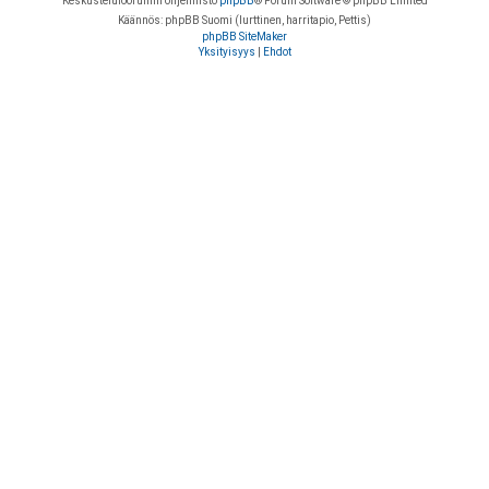
Keskustelufoorumin ohjelmisto
phpBB
® Forum Software © phpBB Limited
Käännös: phpBB Suomi (lurttinen, harritapio, Pettis)
phpBB SiteMaker
Yksityisyys
|
Ehdot