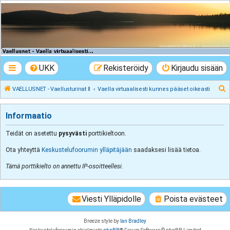
VAELLUSNET -
Vaellusturinat II
Keskustelua vaeltamisesta ja Lapista
UKK
Rekisteröidy
Kirjaudu sisään
E
VAELLUSNET - Vaellusturinat II
Vaella virtuaalisesti kunnes pääset oikeasti
t
s
Informaatio
i
Teidät on asetettu
pysyvästi
porttikieltoon.
Ota yhteyttä
Keskustelufoorumin ylläpitäjään
saadaksesi lisää tietoa.
Tämä porttikielto on annettu IP-osoitteellesi.
Viesti Ylläpidolle
Poista evästeet
Breeze style by
Ian Bradley