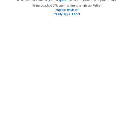
Keskustelufoorumin ohjelmisto
phpBB
® Forum Software © phpBB Limited
Käännös: phpBB Suomi (lurttinen, harritapio, Pettis)
phpBB SiteMaker
Yksityisyys
|
Ehdot