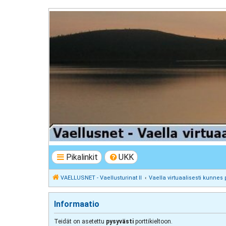
VAELLUSNET - Vaellusturinat II
Keskustelua vaeltamisesta ja Lapista
Pikalinkit
UKK
VAELLUSNET - Vaellusturinat II
Vaella virtuaalisesti kunnes 
Informaatio
Teidät on asetettu
pysyvästi
porttikieltoon.