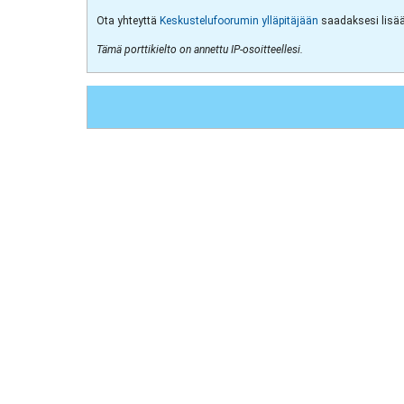
Ota yhteyttä
Keskustelufoorumin ylläpitäjään
saadaksesi lisää 
Tämä porttikielto on annettu IP-osoitteellesi.