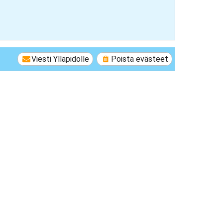
Viesti Ylläpidolle
Poista evästeet