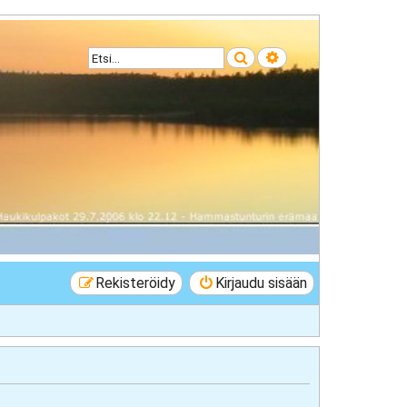
Etsi
Tarkennettu haku
Rekisteröidy
Kirjaudu sisään