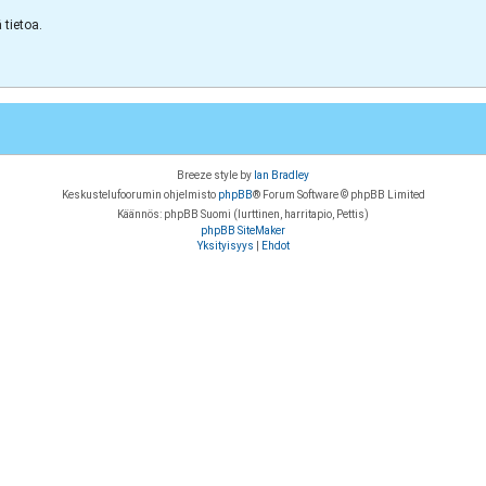
tietoa.
Breeze style by
Ian Bradley
Keskustelufoorumin ohjelmisto
phpBB
® Forum Software © phpBB Limited
Käännös: phpBB Suomi (lurttinen, harritapio, Pettis)
phpBB SiteMaker
Yksityisyys
|
Ehdot