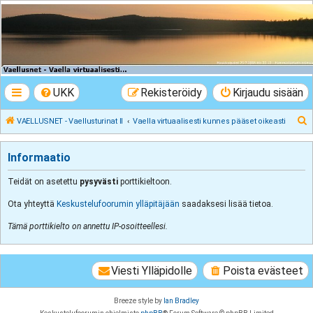
VAELLUSNET -
Vaellusturinat II
Keskustelua vaeltamisesta ja Lapista
UKK
Rekisteröidy
Kirjaudu sisään
E
VAELLUSNET - Vaellusturinat II
Vaella virtuaalisesti kunnes pääset oikeasti
t
s
Informaatio
i
Teidät on asetettu
pysyvästi
porttikieltoon.
Ota yhteyttä
Keskustelufoorumin ylläpitäjään
saadaksesi lisää tietoa.
Tämä porttikielto on annettu IP-osoitteellesi.
Viesti Ylläpidolle
Poista evästeet
Breeze style by
Ian Bradley