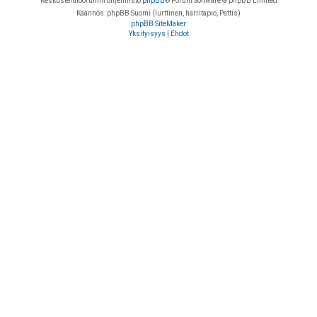
Keskustelufoorumin ohjelmisto
phpBB
® Forum Software © phpBB Limited
Käännös: phpBB Suomi (lurttinen, harritapio, Pettis)
phpBB SiteMaker
Yksityisyys
|
Ehdot